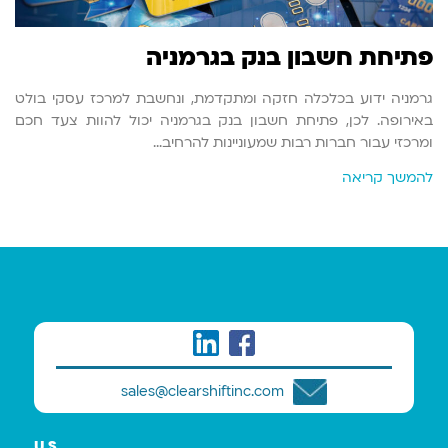
פתיחת חשבון בנק בגרמניה
גרמניה ידוע בכלכלה חזקה ומתקדמת, ונחשבת למרכז עסקי בולט
באירופה. לכן, פתיחת חשבון בנק בגרמניה יכול להוות צעד חכם
ומרכזי עבור חברות רבות שמעוניינות להרחיב…
להמשך קריאה
sales@clearshiftinc.com
U.S.