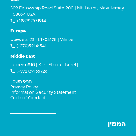
309 Fellowship Road Suite 200 | Mt. Laurel, New Jersey
| 08054 USA |
+1(973)7571914
Europe
Upes str. 23 | LT-08128 | Vilnius |
(+370)52141541
Middle East
Luleem #10 | Kfar Etzion | Israel |
(+972)39155726
תנאי חשבון
Privacy Policy
Information Security Statement
Code of Conduct
המגזין