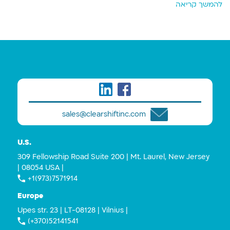
להמשך קריאה
sales@clearshiftinc.com
U.S.
309 Fellowship Road Suite 200 | Mt. Laurel, New Jersey
| 08054 USA |
+1(973)7571914
Europe
Upes str. 23 | LT-08128 | Vilnius |
(+370)52141541