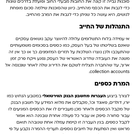
סוכנות גבייה זו קונה את החובות מבעלי החוב ופועלת בדרכים שונות
כדי לגבות את הכסף מהחייב. כיוון שהסוכנות שילמה סכום מופחת
לנושים, היא עושה כל שניתן כדי לגבות את המרב מהחייב.
התנהלות של החייב
אי עמידה בלוח התשלומים עלולה להיווצר עקב נושאים עסקיים
שאינם בשליטתו של בעל העסק, כמו כספים בסכומים משמעותיים
שהתעכבו ולכן נוצרו השלכות על תזרים המזומנים. כך או כך אין זה
משנה את העובדה שדרוג האשראי של העסק נפגע וייקח פרק זמן
ארוך, עד שהחברה תצליח לשקם את הדירוג שלה לאחר שנכנסה אל
collection accounts.
המרת כספים
לצורך ביצוע
העברות מחשבון הבנק הווירטואלי
במטבע הנחוץ כמו
יורו, דולרים, פאונד וכו', מקבלים את מלוא המידע על חשבון הבנק
של מקבל הכספים ולאחר מכן מעבירים לו את הכספים המגיעים לו
עבור סחורה סיפק או עבור כל פעולה אחרת שבגינה הוא אמור
לקבל כספים. בגין העברה זו קיימת עמלה אחת שגובהה תואם
מראש ואין הפתעות של חיובים נוספים. תעריף ההמרה נקבע על פי