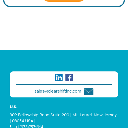
sales@clearshiftinc.com
U.S.
309 Fellowship Road Suite 200 | Mt. Laurel, New Jersey
| 08054 USA |
+1(973)7571914