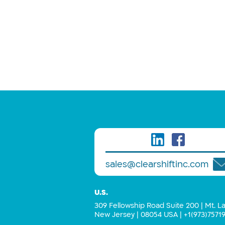
sales@clearshiftinc.com
U.S.
309 Fellowship Road Suite 200 | Mt. La
New Jersey | 08054 USA |
+1(973)7571