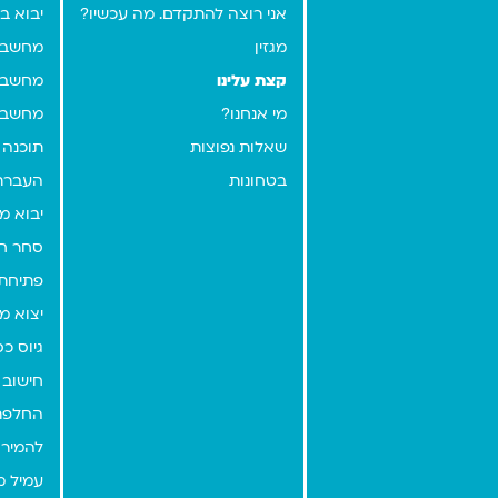
אני רוצה להתקדם. מה עכשיו?
יבוא ב
מגזין
מחשבו
קצת עלינו
מחשבון
מי אנחנו?
מחשבו
שאלות נפוצות
תוכנה 
בטחונות
העברת
יבוא מ
סחר ח
פתיחת 
יצוא מ
גיוס כ
חישוב 
החלפת
להמיר י
עמיל מ