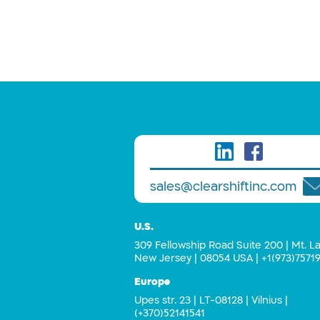
sales@clearshiftinc.com
U.S.
309 Fellowship Road Suite 200 | Mt. La
New Jersey | 08054 USA |
+1(973)7571
Europe
Upes str. 23 | LT-08128 | Vilnius |
(+370)52141541