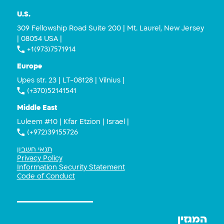
U.S.
309 Fellowship Road Suite 200 | Mt. Laurel, New Jersey
| 08054 USA |
+1(973)7571914
Europe
Upes str. 23 | LT-08128 | Vilnius |
(+370)52141541
Middle East
Luleem #10 | Kfar Etzion | Israel |
(+972)39155726
תנאי חשבון
Privacy Policy
Information Security Statement
Code of Conduct
המגזין