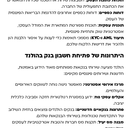
הוכחת כתובת העסק
: חשבונות שירות או הסכמי שכירות המאשרים
את הכתובת התפעולית של החברה.
דוחות כספיים
: דוחות כספיים אחרונים להדגמת הבריאות הפיננסית
של העסק.
תוכנית עסקית
: תוכנית מפורטת המתארת ​​את המודל העסקי,
אסטרטגיות שוק ותחזיות פיננסיות.
תיעוד AML ו-KYC:
מסמכי תאימות כדי לענות על איסור הלבנת הון
ולהכיר את דרישות הלקוח שלכם.
היתרונות של פתיחת חשבון בנק בהולנד
הולנד מציעה שירותי בנקאות מפותחים מאוד הידוע באמינות,
חדשנות ושירותים פיננסיים מקיפים:
מרכז אירופי אסטרטגי:
מאפשר גישה נוחה לשווקים האירופיים
והעולמיים.
אקלים עסקי נוח
: ידוע במסגרת רגולטורית חזקה וסביבה כלכלית
יציבה.
פתרונות בנקאיים חדשניים:
בנקים הולנדים נמצאים בחזית השילוב
של התקדמות טכנולוגית בשירותי הבנקאות שלהם.
מבנה מס יעיל
: תקנות מס חברות והטבות אטרקטיביות לעסקים