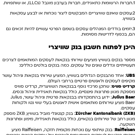
1.חברות הרשומות כתאגידים, חברות בערבון מוגבל (LLCs), או שותפויות.
2.עסקים שאינם שוויצריים המבקשים ליצור נוכחות או לבצע עסקאות
בשוויץ.
3.יזמים בודדים המנהלים עסקים בשמם הפרטי עשויים להיות זכאים גם
הם, בכפוף לדרישות מסוימות.
היכן לפתוח חשבון בנק שוויצרי
מספר בנקים בשוויץ מציעים שירותי בנקאות לעסקים המותאמים לצרכים
תעשייתיים וגדלים שונים של עסקים. כמה בנקים בולטים כוללים:
UBS
: אחד מהבנקים הגדולים בשוויץ, המציע שירותי בנקאות וניהול עושר
מקיפים לעסקים ולאנשים פרטיים ברחבי העולם.
קרדיט סוויס
: שחקן מרכזי נוסף בבנקאות השוויצרית, קרדיט סוויס
מספקת מגוון פתרונות פיננסיים, כולל בנקאות תאגידית וניהול נכסים.
Julius Baer
: ידוע בהתמקדותו בבנקאות פרטית וניהול עושר, Julius
Baer מציע שירותים מותאמים אישית לאנשים בעלי שווי נטו ולקוחות
עסקיים.
Zürcher Kantonalbank (ZKB)
: בנק קנטונלי מוביל בשוויץ, ZKB מספק
מגוון רחב של שירותים בנקאיים, כולל בנקאות תאגידית, מימון ופתרונות
השקעה.
Raiffeisen
: בנק שיתופי עם נוכחות מקומית חזקה, Raiffeisen מציע