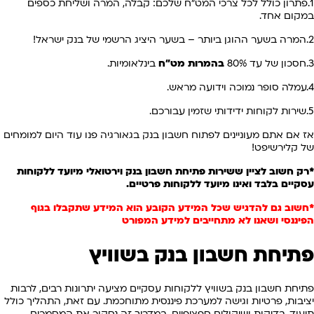
1.פתרון כולל לכל צרכי המט"ח שלכם: קבלה, המרה ושליחת כספים
במקום אחד.
2.המרה בשער ההוגן ביותר – בשער היציג הרשמי של בנק ישראל!
3.חסכון של עד 80%
בהמרות מט"ח
בינלאומיות.
4.עמלה סופר נמוכה וידועה מראש.
5.שירות לקוחות ידידותי שזמין עבורכם.
אז אם אתם מעוניינים לפתוח חשבון בנק בגאורגיה פנו עוד היום למומחים
של קלירשיפט!
*רק חשוב לציין ש
שירות פתיחת חשבון בנק וירטואלי מיועד ללקוחות
עסקיים בלבד ואינו מיועד ללקוחות פרטיים.
*חשוב גם להדגיש שכל המידע הקובע הוא המידע שתקבלו בגוף
הפיננסי ושאנו לא מתחייבים למידע המפורט
פתיחת חשבון בנק בשוויץ
פתיחת חשבון בנק בשוויץ ללקוחות עסקיים מציעה יתרונות רבים, לרבות
יציבות, פרטיות וגישה למערכת פיננסית מתוחכמת. עם זאת, התהליך כולל
תיעוד, בדיקות ושיקולים ספציפיים. במדריך זה נסקור את המסמכים