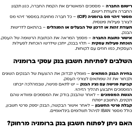
רישום החברה
– מסמכים המאשרים את הקמת החברה, כגון תקנון
החברה ותעודת רישום.
מספר זיהוי מס ברומניה (CIF)
– כל חברה מחויבת במספר זיהוי מס
לצורך פעילות פיננסית.
תעודת זהות או דרכון של הבעלים או המנהלים
– בהתאם לדרישות
הבנק.
אישור כתובת החברה
– מסמך המראה את הכתובת הרשומה של העסק.
הוכחת פעילות עסקית
– תלוי בבנק, ייתכן שידרשו הוכחות לפעילות
העסקית, כמו חוזים עם לקוחות.
השלבים לפתיחת חשבון בנק עסקי ברומניה
בחירת הבנק המתאים
– מומלץ לבדוק את ההצעות של הבנקים השונים
ולבחור את זה שמתאים לצורכי העסק.
קביעת פגישה עם נציג הבנק
– יש לתאם פגישה, שבמהלכה ייבחנו
המסמכים ויתבצע תהליך הזיהוי.
הגשת המסמכים
– לאחר שהבנק בודק את המסמכים ומוודא שהם
תקינים, החשבון ייפתח
קבלת פרטי החשבון
– לאחר אישור הבקשה, הבנק יספק פרטי חשבון,
כולל מספר IBAN לניהול תשלומים בינלאומיים.
האם ניתן לפתוח חשבון בנק ברומניה מרחוק?