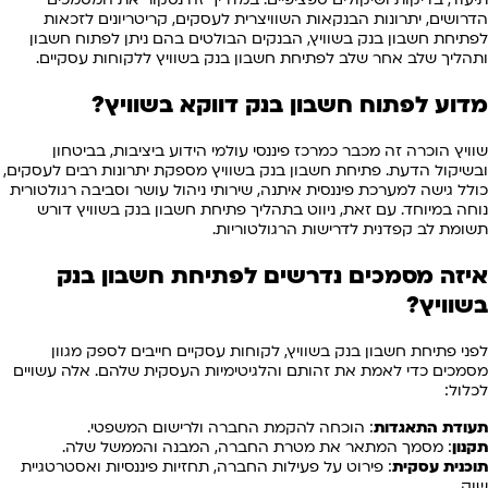
הדרושים, יתרונות הבנקאות השוויצרית לעסקים, קריטריונים לזכאות
לפתיחת חשבון בנק בשוויץ, הבנקים הבולטים בהם ניתן לפתוח חשבון
ותהליך שלב אחר שלב לפתיחת חשבון בנק בשוויץ ללקוחות עסקיים.
מדוע לפתוח חשבון בנק דווקא בשוויץ?
שוויץ הוכרה זה מכבר כמרכז פיננסי עולמי הידוע ביציבות, בביטחון
ובשיקול הדעת. פתיחת חשבון בנק בשוויץ מספקת יתרונות רבים לעסקים,
כולל גישה למערכת פיננסית איתנה, שירותי ניהול עושר וסביבה רגולטורית
נוחה במיוחד. עם זאת, ניווט בתהליך פתיחת חשבון בנק בשוויץ דורש
תשומת לב קפדנית לדרישות הרגולטוריות.
איזה מסמכים נדרשים לפתיחת חשבון בנק
בשוויץ?
לפני פתיחת חשבון בנק בשוויץ, לקוחות עסקיים חייבים לספק מגוון
מסמכים כדי לאמת את זהותם והלגיטימיות העסקית שלהם. אלה עשויים
לכלול:
תעודת התאגדות
: הוכחה להקמת החברה ולרישום המשפטי.
תקנון
: מסמך המתאר את מטרת החברה, המבנה והממשל שלה.
תוכנית עסקית
: פירוט על פעילות החברה, תחזיות פיננסיות ואסטרטגיית
שוק.