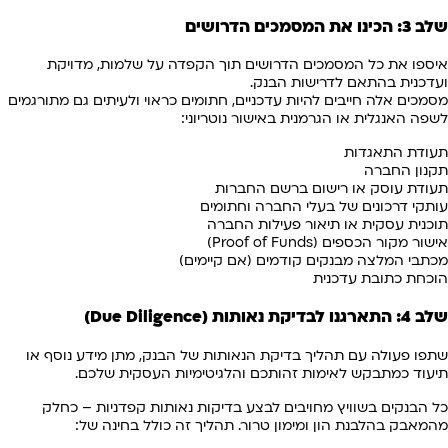
שלב 3: הכינו את המסמכים הדרושים
איספו את כל המסמכים הדרושים תוך הקפדה על שלמות, מדויקת
ועדכנית בהתאם לדרישות הבנק.
מסמכים אלה חייבים להיות עדכניים, חתומים כראוי ולעיתים גם מתורגמים
לשפה האנגלית או הגרמנית באישור נוטריוני:
תעודת התאגדות
תקנון החברה
תעודת עוסק או רישום ברשם החברות
עותקי דרכונים של בעלי החברה וחתומים
תוכנית עסקית או תיאור פעילות החברה
אישור מקור הכספים (Proof of Funds)
מכתבי המלצה מבנקים קודמים (אם קיימים)
הוכחת כתובת עדכנית
שלב 4: התארגנו לבדיקת נאותות (
Due Diligence)
שתפו פעולה עם תהליך בדיקת הנאותות של הבנק, מתן מידע נוסף או
תיעוד כמתבקש לאימות זהותכם והלגיטימיות העסקית שלכם.
כל הבנקים בשוויץ מחויבים לבצע בדיקות נאותות קפדניות – כחלק
מהמאבק בהלבנת הון ומימון טרור. תהליך זה כולל בחינה של: