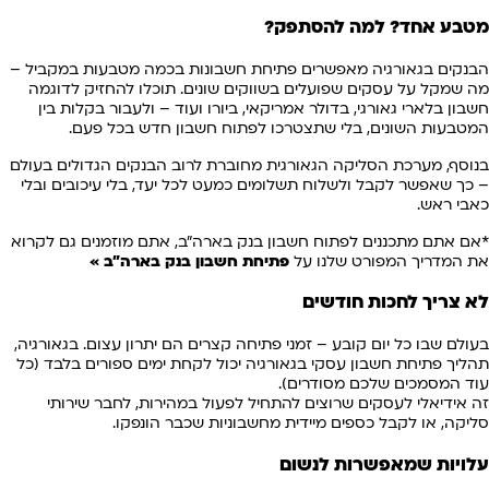
מטבע אחד? למה להסתפק?
הבנקים בגאורגיה מאפשרים פתיחת חשבונות בכמה מטבעות במקביל –
מה שמקל על עסקים שפועלים בשווקים שונים. תוכלו להחזיק לדוגמה
חשבון בלארי גאורגי, בדולר אמריקאי, ביורו ועוד – ולעבור בקלות בין
המטבעות השונים, בלי שתצטרכו לפתוח חשבון חדש בכל פעם.
בנוסף, מערכת הסליקה הגאורגית מחוברת לרוב הבנקים הגדולים בעולם
– כך שאפשר לקבל ולשלוח תשלומים כמעט לכל יעד, בלי עיכובים ובלי
כאבי ראש.
*אם אתם מתכננים לפתוח חשבון בנק בארה"ב, אתם מוזמנים גם לקרוא
את המדריך המפורט שלנו על
פתיחת חשבון בנק בארה"ב
»
לא צריך לחכות חודשים
בעולם שבו כל יום קובע – זמני פתיחה קצרים הם יתרון עצום. בגאורגיה,
תהליך פתיחת חשבון עסקי בגאורגיה יכול לקחת ימים ספורים בלבד (כל
עוד המסמכים שלכם מסודרים).
זה אידיאלי לעסקים שרוצים להתחיל לפעול במהירות, לחבר שירותי
סליקה, או לקבל כספים מיידית מחשבוניות שכבר הונפקו.
עלויות שמאפשרות לנשום