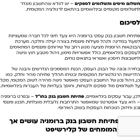
תשלום מיסים ותשלומים לספקים
– יש לוודא שהחשבון מוגדר
לתשלומים מקומיים ובינלאומיים בהתאם לרגולציה המקומית.
לסיכום
פתיחת חשבון בנק עסקי ברומניה היא צעד חיוני לכל חברה שמעוניינת
לפעול במדינה ולנהל פעילות פיננסית בצורה יעילה וחלקה. מערכת
הבנקאות הרומנית מציעה מגוון רחב של שירותים פיננסיים המתאימים
לעסקים בינלאומיים, כולל אפשרויות מימון, ניהול מטבע חוץ וגישה
לחשבונות חיסכון ואשראי בתנאים נוחים.
בחירה נכונה של הבנק העסקי, הכנת המסמכים הנדרשים והבנה של
הדרישות הרגולטוריות המקומיות יבטיחו תהליך פתיחה מהיר וחלק. כמו
כן, ניהול נכון של החשבון העסקי מאפשר גישה מהירה לשוק המקומי, מקל
על תשלומים מול ספקים ולקוחות, וחוסך בעלויות של העברות בינלאומיות.
לכן, עבור עסקים בינלאומיים,
פתיחת חשבון בנק בחו"ל
– ובפרט ברומניה
– היא צעד אסטרטגי שמאפשר התרחבות גלובלית מוצלחת, תכנון פיננסי
נכון וחיזוק הנוכחות העסקית בשוק האירופי.
תהליך פתיחת חשבון בנק
ברומניה
עושים אך
ורק עם המומחים של קלירשיפט