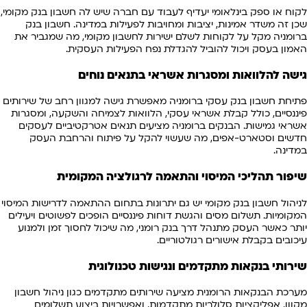
לקוח או ספק בינלאומי יעדיף לעבוד עם חברה שיש לה חשבון בנק מקומי,
שכן זה משדר אמינות, יציבות ומחויבות לפעילות במדינה. חשבון בנק
ברומניה מקל על לקוחות לשלם ישירות לחשבון מקומי, מה שמגביר את
האמון בעסק ויכול להוביל להגדלת נפח הפעילות העסקית.
גישה להלוואות ומסגרות אשראי בתנאים נוחים
פתיחת חשבון בנק עסקי ברומניה מאפשרת גישה למגוון רחב של שירותים
פיננסיים, כולל קבלת אשראי עסקי, הלוואות לצמיחה והשקעה, ומסגרות
אשראי גמישות. הבנקים ברומניה מציעים תנאים אטרקטיביים לעסקים
חדשים וסטארט-אפים, מה שעשוי להקל על פיתוח והרחבת העסק
במדינה.
שיפור תהליכי המיסוי והתאמה לרגולציה המקומית
לניהול חשבון בנק מקומי יש גם יתרונות בתחום ההתאמה לדרישות המיסוי
המקומיות. תשלום מסים והגשת דוחות פיננסיים הופכים לפשוטים ויעילים
יותר כאשר העסק מתנהל דרך בנק רומני, מה שיכול לחסוך זמן ולמנוע
עיכובים בקבלת אישורים רגולטוריים.
שירותי בנקאות מתקדמים ונגישות טכנולוגית
מערכת הבנקאות הרומנית מציעה שירותים מתקדמים כגון ניהול חשבון
מקוון, אפליקציות סלולריות מתקדמות, ואפשרויות ביצוע תשלומים