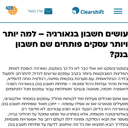
פתח
צרו קשר
תפריט
וכן
רכזי
עושים חשבון בגאורגיה – למה יותר
ויותר עסקים פותחים שם חשבון
בנק?
בשקט־בשקט (או אולי כבר לא כל כך בשקט), גאורגיה הופכת לאחת
המדינות המבוקשות ביותר בקרב עסקים שרוצים לגדול, להתרחב ולפעול
בזירה הבינלאומית. עם מערכת בנקאית גמישה, רגולציה נוחה להפליא,
שירות מהיר ועלויות ניהול נמוכות – פתיחת חשבון בנק בגאורגיה הפכה
לאופציה חכמה, פשוטה ובעיקר משתלמת עבור עסקים מכל התחומים.
אם אתם מנהלים פעילות מול לקוחות מחו"ל, עוסקים במסחר אלקטרוני,
מפעילים סטארט-אפ או אפילו עמותה – ייתכן מאוד שפתיחת חשבון בנק
בגאורגיה היא בדיוק הצעד הבא הנכון עבורכם. לא מדובר רק
באלטרנטיבה מקומית, אלא בפתרון של ממש שמקל על תהליכי גבייה,
משפר את תנאי הסליקה ופותח דלת לעולם רחב של אפשרויות פיננסיות.
במדריך הבא תמצאו את כל מה שחשוב לדעת על פתיחת חשבון בנק