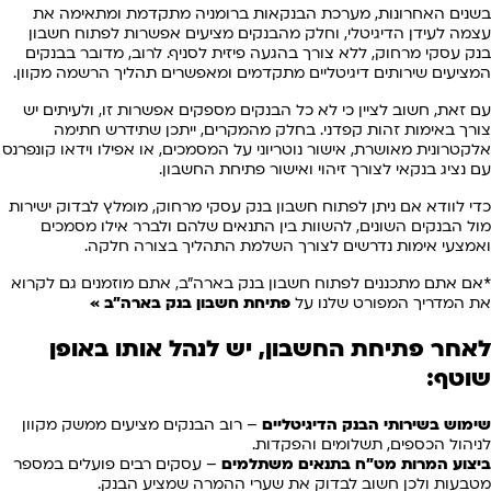
בשנים האחרונות, מערכת הבנקאות ברומניה מתקדמת ומתאימה את
עצמה לעידן הדיגיטלי, וחלק מהבנקים מציעים אפשרות לפתוח חשבון
בנק עסקי מרחוק, ללא צורך בהגעה פיזית לסניף. לרוב, מדובר בבנקים
המציעים שירותים דיגיטליים מתקדמים ומאפשרים תהליך הרשמה מקוון.
עם זאת, חשוב לציין כי לא כל הבנקים מספקים אפשרות זו, ולעיתים יש
צורך באימות זהות קפדני. בחלק מהמקרים, ייתכן שתידרש חתימה
אלקטרונית מאושרת, אישור נוטריוני על המסמכים, או אפילו וידאו קונפרנס
עם נציג בנקאי לצורך זיהוי ואישור פתיחת החשבון.
כדי לוודא אם ניתן לפתוח חשבון בנק עסקי מרחוק, מומלץ לבדוק ישירות
מול הבנקים השונים, להשוות בין התנאים שלהם ולברר אילו מסמכים
ואמצעי אימות נדרשים לצורך השלמת התהליך בצורה חלקה.
*אם אתם מתכננים לפתוח חשבון בנק בארה"ב, אתם מוזמנים גם לקרוא
את המדריך המפורט שלנו על
פתיחת חשבון בנק בארה"ב
»
לאחר פתיחת החשבון, יש לנהל אותו באופן
שוטף:
שימוש בשירותי הבנק הדיגיטליים
– רוב הבנקים מציעים ממשק מקוון
לניהול הכספים, תשלומים והפקדות.
ביצוע המרות מט"ח בתנאים משתלמים
– עסקים רבים פועלים במספר
מטבעות ולכן חשוב לבדוק את שערי ההמרה שמציע הבנק.