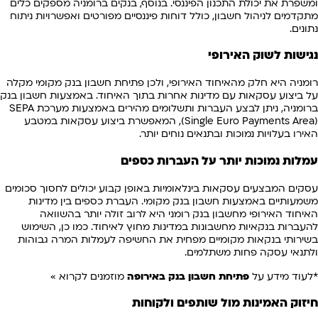
ומשפרת את יכולת התכנון הפיננסי. בנוסף, בנקים ברומניה מספקים כלים
מתקדמים לניהול חשבון, כולל דוחות פיננסיים מפורטים ואפשרויות ניתוח
נתונים.
נגישות לשוק האירופי
רומניה היא חלק מהאיחוד האירופי, ולכן פתיחת חשבון בנק מקומי מקלה
על ביצוע עסקאות עם מדינות אחרות בתוך האיחוד. באמצעות חשבון בנק
ברומניה, ניתן לבצע העברות ותשלומים מהירים באמצעות מערכת SEPA
(Single Euro Payments Area), המאפשרת ביצוע עסקאות במטבע
האירו בעלויות נמוכות ובתנאים נוחים יותר.
עמלות נמוכות יותר על העברות כספים
עסקים המבצעים עסקאות בינלאומיות באופן קבוע יכולים לחסוך סכומים
משמעותיים באמצעות חשבון בנק מקומי. העברת כספים בין מדינות
האיחוד האירופי מחשבון בנק רומני היא לרוב זולה יותר בהשוואה
להעברות בנקאיות מחשבונות במדינות מחוץ לאיחוד. כמו כן, השימוש
בשירותי בנקאות מקומיים מפחית את החשיפה לעמלות המרה גבוהות
ולתנאי עסקה פחות משתלמים.
*לעוד מידע על
פתיחת חשבון בנק באירופה
מוזמנים לקרוא »
חיזוק האמינות מול שותפים ולקוחות