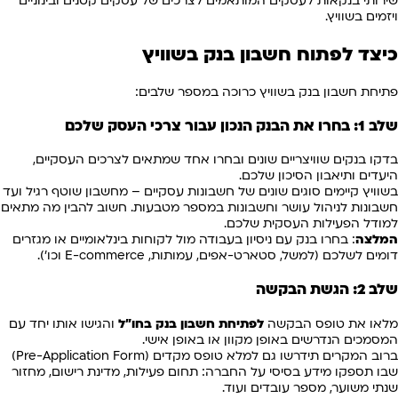
שירותי בנקאות לעסקים המותאמים לצרכים של עסקים קטנים ובינוניים
ויזמים בשוויץ.
כיצד לפתוח חשבון בנק בשוויץ
פתיחת חשבון בנק בשוויץ כרוכה במספר שלבים:
שלב 1: בחרו את הבנק הנכון עבור צרכי העסק שלכם
בדקו בנקים שוויצריים שונים ובחרו אחד שמתאים לצרכים העסקיים,
היעדים ותיאבון הסיכון שלכם.
בשוויץ קיימים סוגים שונים של חשבונות עסקיים – מחשבון שוטף רגיל ועד
חשבונות לניהול עושר וחשבונות במספר מטבעות. חשוב להבין מה מתאים
למודל הפעילות העסקית שלכם.
המלצה
: בחרו בנק עם ניסיון בעבודה מול לקוחות בינלאומיים או מגזרים
דומים לשלכם (למשל, סטארט-אפים, עמותות, E-commerce וכו').
שלב 2: הגשת הבקשה
מלאו את טופס הבקשה
לפתיחת חשבון בנק בחו"ל
והגישו אותו יחד עם
המסמכים הנדרשים באופן מקוון או באופן אישי.
ברוב המקרים תידרשו גם למלא טופס מקדים (Pre-Application Form)
שבו תספקו מידע בסיסי על החברה: תחום פעילות, מדינת רישום, מחזור
שנתי משוער, מספר עובדים ועוד.