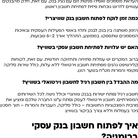
העלאת מסמכים ואפילו פגישת זום עם נציג בנק. עם זאת, חלק מהבנקים
עשויים לדרוש נוכחות פיזית לפתיחת חשבון ראשון.
כמה זמן לוקח לפתוח חשבון בנק שוויצרי?
הזמן משתנה בין בנק לבנק ותלוי באופי הפעילות העסקית ובאיכות
המסמכים שתספקו. בממוצע, התהליך אורך 2–6 שבועות.
האם יש עלויות לפתיחת חשבון עסקי בשוויץ?
ברוב המקרים יש עמלות פתיחה ותחזוקה חודשית. עם זאת, לקוחות
קלירשיפט נהנים מפתיחת חשבון וירטואלי ללא עלות, כולל שירות סליקה
מקומי והמרות מט"ח בשער הוגן.
מה ההבדל בין חשבון רגיל לחשבון וירטואלי בשוויץ?
חשבון רגיל נפתח ישירות בבנק שוויצרי וכולל גישה לכל השירותים
המסורתיים. חשבון וירטואלי לעסק נפתח ע"ש החברה שלכם ומציע את
מרבית הפונקציות החשובות – כולל סליקה, העברות והמרות – תוך חסכון
ניכר בעמלות וללא צורך בביקור בשוויץ.
איך לפתוח חשבון בנק עסקי
ברומניה?