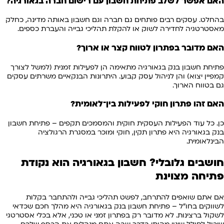
האם אפשר לשלב פתיחת חשבון עם רישום חברה בגאורגיה?
בהחלט. עסקים רבים פותחים גם חברה וגם חשבון באותה מדינה, כחלק
מאסטרטגיה לחדירה לשוק או להקלת תהליכי גבייה והעברת כספים.
האם מדובר בפתרון לטווח קצר או ארוך?
פתיחת חשבון בנק בגאורגיה מתאימה הן לפעילות זמנית (למשל לצורך
קמפיין יצוא) והן לניהול עסק קבוע. היתרונות הבנקאיים משרתים עסקים
גם בטווח הארוך.
האם זהו פתרון חוקי לפעילות בין־לאומית?
כן. כל עוד הפעילות העסקית חוקית והמסמכים תקפים – פתיחת חשבון
בנק בגאורגיה היא פתרון תקין, חוקי ומוכר במסגרת הרגולציה
הבינלאומית.
חושבים גלובלי? חשבון בגאורגיה הוא נקודת
פתיחה מצוינת
אם אתם שואפים להתרחב, לפשט תהליכי גבייה ולהתחבר בקלות
לשווקים בחו"ל – פתיחת חשבון בנק בגאורגיה היא מהלך חכם שכדאי
לשקול ברצינות. לא מדובר רק בפתרון זמני או טכני, אלא בכלי אסטרטגי