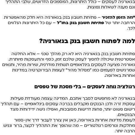
בגאורגיה לעסקים – כולל היתרונות, המסמכים הדרושים, שלבי התהליך
וגם מענה לשאלות נפוצות.
*וזה הזמן להזכיר
– פתיחת חשבון בנק בגאורגיה היא חלק מהאפשרות
הרחבה יותר של
פתיחת חשבון בנק בחו"ל
– עם כל היתרונות הנלווים
לכך.
למה לפתוח חשבון בנק בגאורגיה?
פתיחת חשבון בנק בגאורגיה היא לא רק מהלך טכני – אלא החלטה
אסטרטגית שיכולה לחסוך לעסק שלכם זמן, כסף והתעסקות מיותרת.
גאורגיה מציעה לעסקים בינלאומיים תשתית מודרנית, שירות מהיר, ותנאים
שמרגישים לפעמים כמו "מסלול מהיר" לעומת הבירוקרטיה במדינות
אחרות באירופה.
רגולציה נוחה לעסקים – בלי מסכת של טפסים
בגאורגיה לא מחפשים לסבך אתכם. המדינה עצמה מעודדת פעילות
עסקית זרה ולכן הבנקים מקבלים בברכה עסקים בינלאומיים – עם תהליך
רישום פשוט יותר, פחות דרישות מסובכות, ואפילו גישה ידידותית מצד
הבנקאים.
לעומת מדינות אחרות באירופה, כאן אין צורך לעבור דרך אין-ספור
מחלקות וגורמים רגולטוריים – מה שהופך את התהליך לקצר, ברור ונגיש
הרבה יותר.