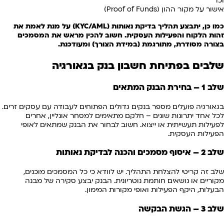
וכו'
אישור על מקור ההון (Proof of Funds)
כמו כן, יתבצע תהליך בדיקת נאותות (KYC/AML) על מנת לאמת את
זהות הלקוח והפעילות העסקית. חשוב להכין מראש את המסמכים
בצורה מסודרת, מתורגמת (במידת הצורך) ומעודכנת.
שלבים בפתיחת חשבון בנק בגאורגיה
שלב 1 – בחירת הבנק המתאים
בגאורגיה פועלים מספר בנקים גדולים הפתוחים לעבודה עם עסקים זרים.
לכל אחד יתרונות שונים – חלקם מתאימים למסחר אונליין, אחרים
לפעילות תעשייתית או ייצוא. חשוב לבחור את הבנק שמתאים לאופי
הפעילות העסקית.
שלב 2 – איסוף מסמכים והכנה לבדיקת נאותות
שלב זה קריטי להצלחת התהליך. יש לוודא כי כל המסמכים מוכנים,
מקוריים או נושאים חותמת נוטריונית. הבנק יבצע סקירה של מבנה
הבעלות, היקף הפעילות ואופי מקורות המימון.
שלב 3 – הגשת הבקשה