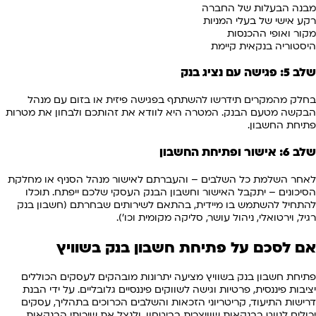
מבנה הבעלות של החברה
רקע אישי של בעלי המניות
מקור ואופי ההכנסות
היסטוריה בנקאית קיימת
שלב 5: פגישה עם נציג בנק
בחלק מהמקרים תידרשו להשתתף בפגישה פיזית או בזום עם מנהל
הבקשה מטעם הבנק. המטרה היא לוודא את זהותכם ולבחון את מטרות
פתיחת החשבון.
שלב 6: אישור ופתיחת החשבון
לאחר השלמת כל השלבים – והעברתם לאישור מנהל הסניף או מחלקת
הסיכונים – יתקבל האישור וחשבון הבנק העסקי שלכם ייפתח. תוכלו
להתחיל להשתמש בו מיידית, בהתאם לשירותים שבחרתם (חשבון בנק
רגיל, וירטואלי, ניהול עושר, סליקה מקומית וכו').
אם לסכם על פתיחת חשבון בנק בשוויץ
פתיחת חשבון בנק בשוויץ מציעה יתרונות מובהקים לעסקים הכוללים
יציבות פיננסית, פרטיות וגישה לשווקים פיננסיים גלובליים. על ידי הבנת
דרישות התיעוד, קריטריוני הזכאות והשלבים הכרוכים בתהליך, עסקים
יכולים לנווט בבנקאות שוויצרית בביטחון, ולנצל את שירותי הבנקאות