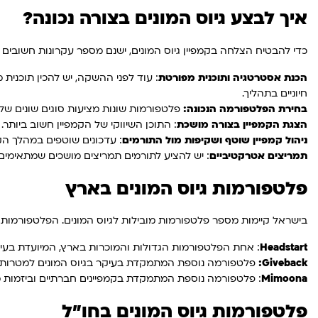
איך לבצע גיוס המונים בצורה נכונה?
כדי להבטיח הצלחה בקמפיין גיוס המונים, ישנם מספר עקרונות חשובים ש
הכנת אסטרטגיה ותוכנית מפורטת
: עוד לפני ההשקה, יש להכין תוכנ
חיוניים בתהליך.
בחירת הפלטפורמה הנכונה:
פלטפורמות שונות מציעות סוגים שונים של
הצגת הקמפיין בצורה מושכת
: התוכן השיווקי של הקמפיין חשוב ביותר
ניהול קמפיין שוטף ושקיפות מול התורמים
: עדכונים שוטפים במהלך הק
תמריצים אטרקטיביים
: יש להציע לתורמים תמריצים מושכים שמתאימים ל
פלטפורמות גיוס המונים בארץ
בישראל קיימות מספר פלטפורמות מובילות לגיוס המונים. הפלטפורמות
Headstart
: אחת הפלטפורמות הגדולות והמוכרות בארץ, המיועדת בעיקר
Giveback:
פלטפורמה נוספת המתמקדת בעיקר בגיוס המונים למטרות ח
Mimoona
: פלטפורמה נוספת המתמקדת בקמפיינים חברתיים וביזמות מקומ
פלטפורמות גיוס המונים בחו"ל