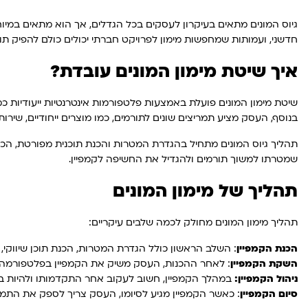
גיוס המונים מתאים בעיקרון לעסקים בכל הגדלים, אך הוא מתאים במיוח
חדשני, ועמותות שמחפשות מימון לפרויקט חברתי יכולים כולם להפיק תו
איך שיטת מימון המונים עובדת?
בנוסף, העסק מציע תמריצים שונים לתורמים, כמו מוצרים ייחודיים, שירותי
תהליך גיוס המונים מתחיל בהגדרת המטרות והכנת תוכנית מפורטת, הכו
שמטרתו למשוך תורמים ולהגדיל את החשיפה לקמפיין.
תהליך של מימון המונים
תהליך מימון המונים מחולק לכמה שלבים עיקריים:
הכנת הקמפיין
: השלב הראשון כולל הגדרת המטרות, הכנת תוכן שיווקי,
השקת הקמפיין
: לאחר ההכנות, העסק משיק את הקמפיין בפלטפורמה. 
ניהול הקמפיין:
במהלך הקמפיין, חשוב לעקוב אחר התקדמותו ולהיות בקש
סיום הקמפיין
: כאשר הקמפיין מגיע לסיומו, העסק צריך לספק את התמ