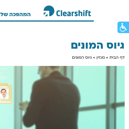
המהפכה שלנ
וכן
תח
רכזי
פריט
גישות
גיוס המונים
דף הבית
»
מגזין
»
גיוס המונים