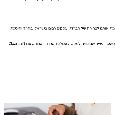
 הכספים דרך Clearshift, הופכת אותנו לבחירה של חברות ועסקים רבים בישראל ובחו"ל וחוסכת
במקום להפסיד כספים כתוצאה מהעמלות הגבוהות שהבנקים גובים עבור כל פעולה, וכן מהמרווחים שהם מייצרים בין שערי הקנייה והמכירה לבין השער היציג, שמהווים למעשה עמלה נוספת – סמויה, עם Clearshift