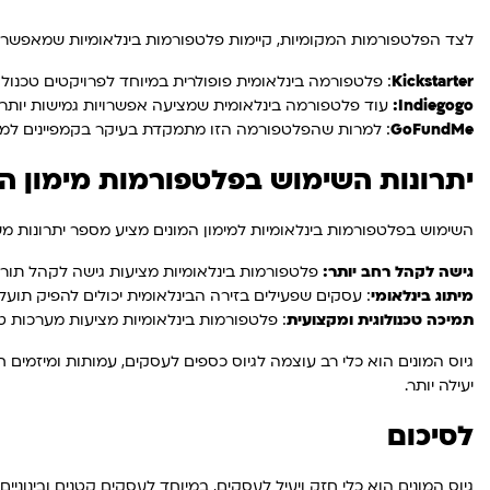
לצד הפלטפורמות המקומיות, קיימות פלטפורמות בינלאומיות שמאפשרות
Kickstarter
: פלטפורמה בינלאומית פופולרית במיוחד לפרויקטים טכנולו
Indiegogo:
עוד פלטפורמה בינלאומית שמציעה אפשרויות גמישות יותר 
GoFundMe
: למרות שהפלטפורמה הזו מתמקדת בעיקר בקמפיינים למטרו
יתרונות השימוש בפלטפורמות מימון המ
השימוש בפלטפורמות בינלאומיות למימון המונים מציע מספר יתרונות מש
גישה לקהל רחב יותר:
פלטפורמות בינלאומיות מציעות גישה לקהל תורמי
מיתוג בינלאומי
: עסקים שפעילים בזירה הבינלאומית יכולים להפיק תועלת
תמיכה טכנולוגית ומקצועית
: פלטפורמות בינלאומיות מציעות מערכות ט
גיוס המונים הוא כלי רב עוצמה לגיוס כספים לעסקים, עמותות ומיזמים
יעילה יותר.
לסיכום
גיוס המונים הוא כלי חזק ויעיל לעסקים, במיוחד לעסקים קטנים ובינוני