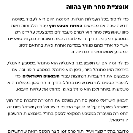
אופציית סחר חוץ בהווה
כדי לחסוך בכל העמלות הנלוות, המגמה היום היא לעבוד בשיטה
חדשה שבה אנו מבצעים
המרות מטבע חוץ
עבור הלקוחות וזאת
כיוון שאופציית סחר חוץ לגורם מעבר לים מתבצעת על ידינו רק
במטבע המקומי. בדרך זו יש לחברה כמה חשבונות בנק ווירטואליים
אשר כל אחד מהם מנוהל במדינה אחרת וזאת בהתאם לסוג
המטבע שמשתמשים במדינה זו.
כך לדוגמה אם יש חשבון בנק באנגליה הוא מתנהל במטבע האנגלי,
בצרפת הוא מתנהל ביורו, ביפן הוא מתנהל במטבע היפני וכו'. אנו
מבצעים את ההעברות הנחוצות עבור
היבואנים הישראלים
, כדי
להעביר כספים לגורמים שונים בחו"ל. בדרך זו החיסכון בעמלות הוא
משמעותי ביותר ולכן הוא מוזיל באופן מהותי את עלויות הייבוא.
היבואן הישראלי מזמין סחורה, משלם את התמורה לחברת סחר חוץ
בישראל בשקלים על פי השער הרשמי היציג של בנק ישראל ביום זה.
התמורה מועברת במטבע המקומי לספק בחו"ל באמצעות החשבון
הווירטואלי.
מדובר בהליך קצר ויעיל ותוך פרק זמן קצר הספק רואה שהתשלום