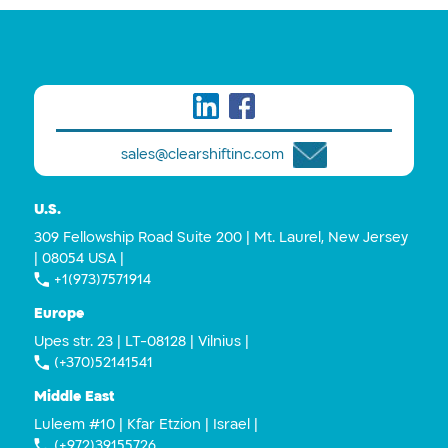
sales@clearshiftinc.com
U.S.
309 Fellowship Road Suite 200 | Mt. Laurel, New Jersey
| 08054 USA |
+1(973)7571914
Europe
Upes str. 23 | LT-08128 | Vilnius |
(+370)52141541
Middle East
Luleem #10 | Kfar Etzion | Israel |
(+972)39155726