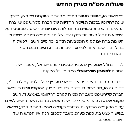
פעולות מט"ח בעידן החדש
במציאות העכשווית חישוב המרת מדולרים לשקלים מתבצע בדרך
שונה לחלוטין בזכות השיטה החדשה של חברת קלירשיפט שיוצרת
הרגלים חדשים וחסכוניים בהתנהלות היום יומית. השיטה מבוססת על
הימצאותם של חשבונות בנק ווירטואליים שהחברה פתחה במדינות
השונות בהתאם לסוגי המטבעות הזרים. כך קיים חשבון לפעילות
בדולרים, חשבון אחר לביצוע העברות ביורו, חשבון בנק נוסף
בפאונדים וכו'.
לקוח בחו"ל שמעוניין להעביר כספים לגורם ישראלי, מעביר את
הסכום
לחשבון הווירטואלי
המקומי של הלקוח.
במקרה ההפוך, כאשר יבואן ישראלי מעוניין לשלם לספק שלו בחו"ל,
לקוח זה מעביר סכום בשקלים לחשבון הבנק המקומי שלנו בישראל.
חברת קלירשיפט מעבירה מט"ח לגורם הרלוונטי באמצעות חשבון
מקומי שלה. היבואן מוסיף לכך את העמלה בגובה האחיד שיש לשלם
עבור ההעברה הבנקאית. מדובר בעמלה שהיא בסכום קבוע מראש
בשיעור 0.25 בתוספת מע"מ, מעבר לסכום הזה אין הפתעות של
חיובים נוספים.