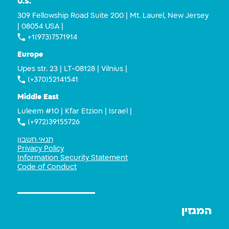
U.S.
309 Fellowship Road Suite 200 | Mt. Laurel, New Jersey
| 08054 USA |
+1(973)7571914
Europe
Upes str. 23 | LT-08128 | Vilnius |
(+370)52141541
Middle East
Luleem #10 | Kfar Etzion | Israel |
(+972)39155726
תנאי חשבון
Privacy Policy
Information Security Statement
Code of Conduct
המגזין