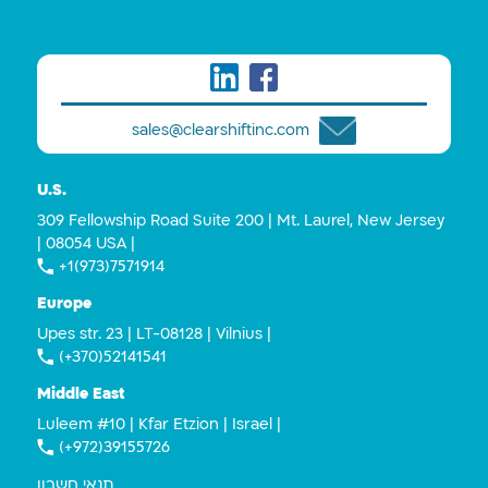
sales@clearshiftinc.com
U.S.
309 Fellowship Road Suite 200 | Mt. Laurel, New Jersey
| 08054 USA |
+1(973)7571914
Europe
Upes str. 23 | LT-08128 | Vilnius |
(+370)52141541
Middle East
Luleem #10 | Kfar Etzion | Israel |
(+972)39155726
תנאי חשבון