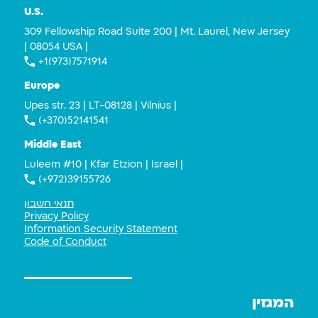
U.S.
309 Fellowship Road Suite 200 | Mt. Laurel, New Jersey
| 08054 USA |
+1(973)7571914
Europe
Upes str. 23 | LT-08128 | Vilnius |
(+370)52141541
Middle East
Luleem #10 | Kfar Etzion | Israel |
(+972)39155726
תנאי חשבון
Privacy Policy
Information Security Statement
Code of Conduct
המגזין