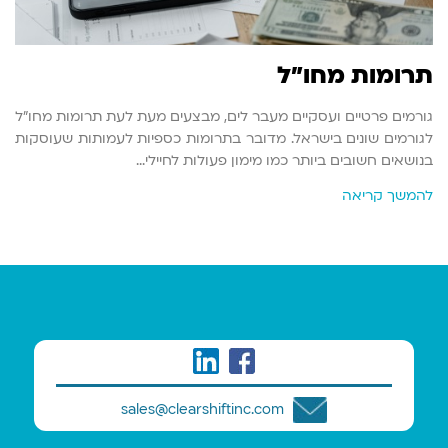
תרומות מחו"ל
גורמים פרטיים ועסקיים מעבר לים, מבצעים מעת לעת תרומות מחו"ל
לגורמים שונים בישראל. מדובר בתרומות כספיות לעמותות שעוסקות
בנושאים חשובים ביותר כמו מימון פעולות לחיילי…
להמשך קריאה
sales@clearshiftinc.com