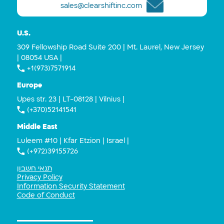
sales@clearshiftinc.com
U.S.
309 Fellowship Road Suite 200 | Mt. Laurel, New Jersey
| 08054 USA |
+1(973)7571914
Europe
Upes str. 23 | LT-08128 | Vilnius |
(+370)52141541
Middle East
Luleem #10 | Kfar Etzion | Israel |
(+972)39155726
תנאי חשבון
Privacy Policy
Information Security Statement
Code of Conduct