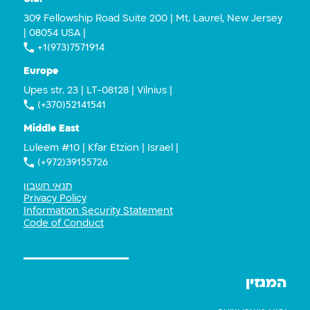
309 Fellowship Road Suite 200 | Mt. Laurel, New Jersey
| 08054 USA |
+1(973)7571914
Europe
Upes str. 23 | LT-08128 | Vilnius |
(+370)52141541
Middle East
Luleem #10 | Kfar Etzion | Israel |
(+972)39155726
תנאי חשבון
Privacy Policy
Information Security Statement
Code of Conduct
המגזין