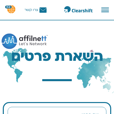
פתח
צרו קשר
תפריט
וכן
רכזי
השארת פרטים