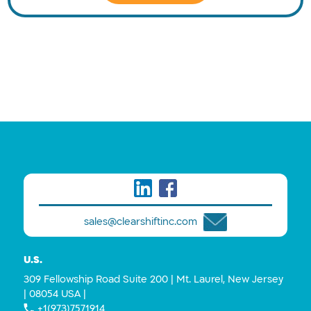
sales@clearshiftinc.com
U.S.
309 Fellowship Road Suite 200 | Mt. Laurel, New Jersey
| 08054 USA |
+1(973)7571914