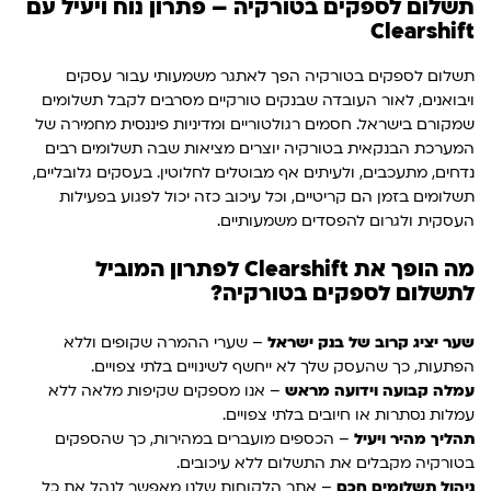
תשלום לספקים בטורקיה – פתרון נוח ויעיל עם
Clearshift
תשלום לספקים בטורקיה הפך לאתגר משמעותי עבור עסקים
ויבואנים, לאור העובדה שבנקים טורקיים מסרבים לקבל תשלומים
שמקורם בישראל. חסמים רגולטוריים ומדיניות פיננסית מחמירה של
המערכת הבנקאית בטורקיה יוצרים מציאות שבה תשלומים רבים
נדחים, מתעכבים, ולעיתים אף מבוטלים לחלוטין. בעסקים גלובליים,
תשלומים בזמן הם קריטיים, וכל עיכוב כזה יכול לפגוע בפעילות
העסקית ולגרום להפסדים משמעותיים.
מה הופך את
Clearshift
לפתרון המוביל
לתשלום לספקים בטורקיה?
שער יציג קרוב של בנק ישראל
– שערי ההמרה שקופים וללא
הפתעות, כך שהעסק שלך לא ייחשף לשינויים בלתי צפויים.
עמלה קבועה וידועה מראש
– אנו מספקים שקיפות מלאה ללא
עמלות נסתרות או חיובים בלתי צפויים.
תהליך מהיר ויעיל
– הכספים מועברים במהירות, כך שהספקים
בטורקיה מקבלים את התשלום ללא עיכובים.
ניהול תשלומים חכם
– אתר הלקוחות שלנו מאפשר לנהל את כל