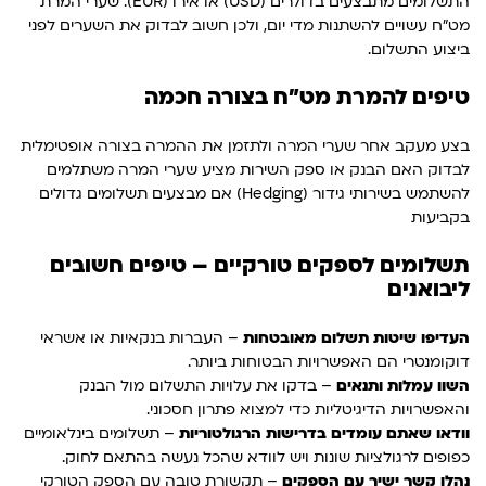
התשלומים מתבצעים בדולרים (USD) או אירו (EUR). שערי המרת
מט"ח עשויים להשתנות מדי יום, ולכן חשוב לבדוק את השערים לפני
ביצוע התשלום.
טיפים להמרת מט"ח בצורה חכמה
בצע מעקב אחר שערי המרה ולתזמן את ההמרה בצורה אופטימלית
לבדוק האם הבנק או ספק השירות מציע שערי המרה משתלמים
להשתמש בשירותי גידור (Hedging) אם מבצעים תשלומים גדולים
בקביעות
תשלומים לספקים טורקיים – טיפים חשובים
ליבואנים
העדיפו שיטות תשלום מאובטחות
– העברות בנקאיות או אשראי
דוקומנטרי הם האפשרויות הבטוחות ביותר.
השוו עמלות ותנאים
– בדקו את עלויות התשלום מול הבנק
והאפשרויות הדיגיטליות כדי למצוא פתרון חסכוני.
וודאו שאתם עומדים בדרישות הרגולטוריות
– תשלומים בינלאומיים
כפופים לרגולציות שונות ויש לוודא שהכל נעשה בהתאם לחוק.
נהלו קשר ישיר עם הספקים
– תקשורת טובה עם הספק הטורקי