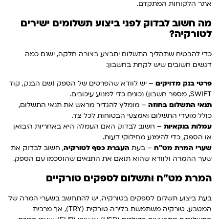
אתר הלקוחות המתקדם.
מה חשוב לבדוק לפני ביצוע תשלומים ישירים
לטורקיה?
כדי להבטיח שתהליך התשלום יתבצע בצורה חלקה, ישנם כמה
דגשים חשובים שיש לקחת בחשבון:
פרטי בנק מדויקים
– יש לוודא שהפרטים של הספק (שם הבנק, קוד
SWIFT, מספר חשבון) נכונים כדי למנוע עיכובים.
תנאי התשלום בחוזה
– מומלץ להגדיר מראש את תנאי התשלום,
כולל מועדי התשלום ואמצעי הבטוחות לכל צד.
עמלות בנקאיות
– חשוב לבדוק האם העמלה היא באחריות היבואן
או הספק, כדי להימנע מחילוקי דעות.
שערי המרת מט"ח
– בעת
העברת כסף לטורקיה
, חשוב לבדוק את
שער ההמרה ולוודא שהוא תואם את התנאים שהוסכמו עם הספק.
המרת מט"ח ותשלום לספקים טורקיים
בעת ביצוע תשלום לספקים בטורקיה, יש להתחשב בשערי המרה של
המטבע. טורקיה משתמשת בלירה טורקית (TRY), אך מרבית