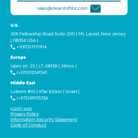
sales@clearshiftinc.com
U.S.
309 Fellowship Road Suite 200 | Mt. Laurel, New Jersey
| 08054 USA |
+1(973)7571914
Europe
Upes str. 23 | LT-08128 | Vilnius |
(+370)52141541
Middle East
Luleem #10 | Kfar Etzion | Israel |
(+972)39155726
תנאי חשבון
Privacy Policy
Information Security Statement
Code of Conduct