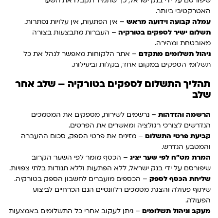
שיפורסם על ידי בנק ישראל, כך שתמיד תקבלו את השער
האטרקטיבי ביותר.
עמלה קבועה וידועה מראש
– אין הפתעות, אין עלויות נסתרות.
תשלום ישיר לספקים בטורקיה
– העברות מתבצעות בצורה
מאובטחת ומהירה.
ניהול תשלומים מתקדם
– אתר הלקוחות מאפשר לנהל את כל
תשלומי הספקים במקום אחד, בקלות וביעילות.
תהליך התשלום לספקים בטורקיה – שלב אחר
שלב
הרשמה והזדהות
– נרשמים לשירות, מספקים את המסמכים
הנדרשים לצורכי רגולציה ומאשרים את הפרטים.
קביעת פרטי התשלום
– מזינים את פרטי הספק, סכום ההעברה
והמטבע הנדרש.
המרת מט"ח לפי שער יציג
– הכסף מומר לפי השער הקרוב
שיפורסם על ידי בנק ישראל, ללא הפתעות וללא תנודות בלתי צפויות.
שליחת הכסף לספק
– הכספים מועברים לחשבון הספק בטורקיה.
שיתוף פעולה והצגת מסמכים רלוונטיים הנם הכרחיים לביצוע
הפעולה.
מעקב וניהול תשלומים
– ניתן לעקוב אחרי כל התשלומים באמצעות