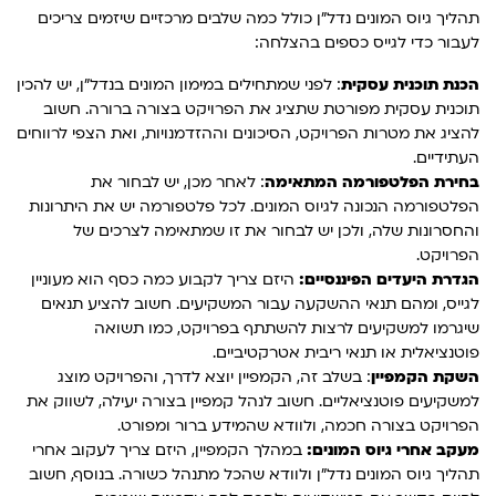
תהליך גיוס המונים נדל"ן כולל כמה שלבים מרכזיים שיזמים צריכים
לעבור כדי לגייס כספים בהצלחה:
הכנת תוכנית עסקית
: לפני שמתחילים במימון המונים בנדל"ן, יש להכין
תוכנית עסקית מפורטת שתציג את הפרויקט בצורה ברורה. חשוב
להציג את מטרות הפרויקט, הסיכונים וההזדמנויות, ואת הצפי לרווחים
העתידיים.
בחירת הפלטפורמה המתאימה
: לאחר מכן, יש לבחור את
הפלטפורמה הנכונה לגיוס המונים. לכל פלטפורמה יש את היתרונות
והחסרונות שלה, ולכן יש לבחור את זו שמתאימה לצרכים של
הפרויקט.
הגדרת היעדים הפיננסיים:
היזם צריך לקבוע כמה כסף הוא מעוניין
לגייס, ומהם תנאי ההשקעה עבור המשקיעים. חשוב להציע תנאים
שיגרמו למשקיעים לרצות להשתתף בפרויקט, כמו תשואה
פוטנציאלית או תנאי ריבית אטרקטיביים.
השקת הקמפיין
: בשלב זה, הקמפיין יוצא לדרך, והפרויקט מוצג
למשקיעים פוטנציאליים. חשוב לנהל קמפיין בצורה יעילה, לשווק את
הפרויקט בצורה חכמה, ולוודא שהמידע ברור ומפורט.
מעקב אחרי גיוס המונים:
במהלך הקמפיין, היזם צריך לעקוב אחרי
תהליך גיוס המונים נדל"ן ולוודא שהכל מתנהל כשורה. בנוסף, חשוב