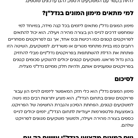
להיות בקשר עם המשקיעים ולספק להם עדכונים שוטפים.
למי מתאים מימון המונים בנדל"ן?
מימון המונים נדל"ן מתאים ליזמים בכל קנה מידה, במיוחד למי
שמחפש דרכים לגייס הון בצורה מהירה ויעילה. הוא יכול להתאים
לפרויקטים קטנים כמו רכישת נכס אחד, אך גם לפרויקטים מסחריים
רחבים כמו בניית מתחמי מגורים או משרדים. למשקיעים, השיטה הזו
פותחת את הדלת להשתתפות בפרויקטים נדל"ניים מבלי להחזיק
בהון גדול מראש. משקיעים קטנים יכולים להשקיע סכומים קטנים
בפרויקטים שמעניינים אותם, ולהיות חלק ממיזם נדל"ני מצליח.
לסיכום
מימון המונים נדל"ן הוא כלי חזק המאפשר ליזמים לגייס הון עבור
פרויקטים שונים בתחום הנדל"ן. הוא מציע יתרונות רבים כמו גישה
למשקיעים קטנים, הפחתת הסיכון והגברת החשיפה של הפרויקט.
באמצעות פלטפורמות ייעודיות לתחום הנדל"ן, יזמים יכולים לגייס
כספים בצורה מהירה ויעילה, ולמשוך משקיעים מגוונים לפרויקט
שלהם.
גיוס המונים מקצועי בנדל"ן עושים רק עם