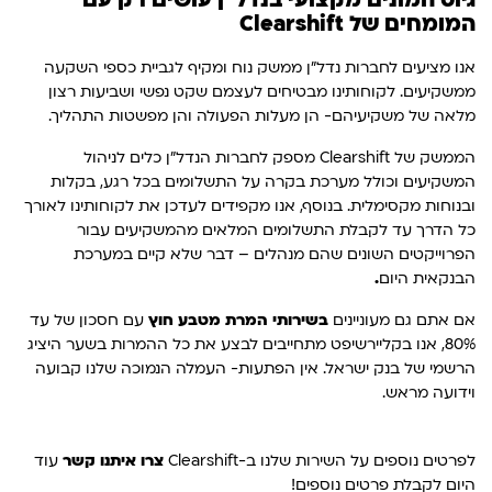
המומחים של Clearshift
אנו מציעים לחברות נדל"ן ממשק נוח ומקיף לגביית כספי השקעה
ממשקיעים. לקוחותינו מבטיחים לעצמם שקט נפשי ושביעות רצון
מלאה של משקיעיהם- הן מעלות הפעולה והן מפשטות התהליך.
הממשק של Clearshift מספק לחברות הנדל"ן כלים לניהול
המשקיעים וכולל מערכת בקרה על התשלומים בכל רגע, בקלות
ובנוחות מקסימלית. בנוסף, אנו מקפידים לעדכן את לקוחותינו לאורך
כל הדרך עד לקבלת התשלומים המלאים מהמשקיעים עבור
הפרוייקטים השונים שהם מנהלים – דבר שלא קיים במערכת
הבנקאית היום
.
אם אתם גם מעוניינים
בשירותי המרת מטבע חוץ
עם חסכון של עד
80%, אנו בקליירשיפט מתחייבים לבצע את כל ההמרות בשער היציג
הרשמי של בנק ישראל. אין הפתעות- העמלה הנמוכה שלנו קבועה
וידועה מראש.
לפרטים נוספים על השירות שלנו ב-Clearshift
צרו איתנו קשר
עוד
היום לקבלת פרטים נוספים!