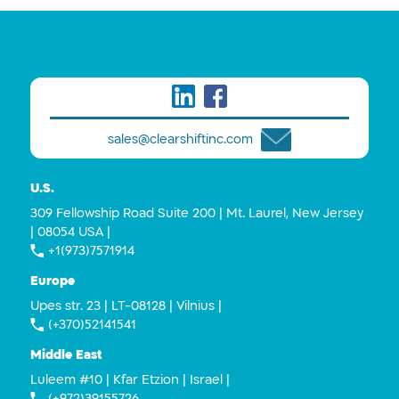
sales@clearshiftinc.com
U.S.
309 Fellowship Road Suite 200 | Mt. Laurel, New Jersey
| 08054 USA |
+1(973)7571914
Europe
Upes str. 23 | LT-08128 | Vilnius |
(+370)52141541
Middle East
Luleem #10 | Kfar Etzion | Israel |
(+972)39155726