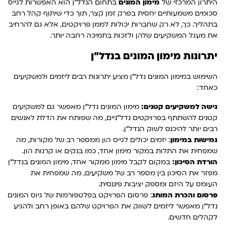
היתרון המרכזי של
מימון המונים
בתחום הנדל"ן הוא האפשרות לגייס
סכומים משמעותיים יחסית בפרק זמן קצר, תוך כדי שיתוף קהל רחב
בתהליך. כך, לא רק שחברות יכולות לממן פרויקטים, אלא גם להרחיב
את מעגל המשקיעים שלהן ולזכות בתמיכה רחבה יותר.
יתרונות מימון המונים בנדל"ן
השימוש במימון המונים נדל"ן מציע יתרונות רבים ליזמים ולמשקיעים
כאחד:
גישה למשקיעים קטנים:
מימון המונים נדל"ן מאפשר גם למשקיעים
קטנים להשתתף בפרויקטים נדל"ניים, מה שפותח את הדלת לאנשים
רבים יותר להיכנס לשוק הנדל"ן.
גמישות במימון
: יזמים יכולים לגייס הון ממספר רב של מקורות, מה
שמפחית את התלות במקור מימון אחד, כמו בנקים או קרנות הון.
הורדת הסיכון:
במקום לקבל מימון ממקור אחד, מימון המונים בנדל"ן
מפזר את הסיכון בין מספר רב של משקיעים, מה שמפחית את
העומס על היזם ומספק יציבות פיננסית.
פרסום והכרת המותג
: פרסום הפרויקט בפלטפורמות של גיוס המונים
נדל"ן מאפשר ליזמים לשווק את הפרויקט שלהם באופן רחב ולהגיע
לקהלים חדשים.